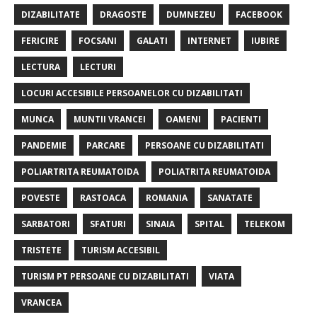
DIZABILITATE
DRAGOSTE
DUMNEZEU
FACEBOOK
FERICIRE
FOCSANI
GALATI
INTERNET
IUBIRE
LECTURA
LECTURI
LOCURI ACCESIBILE PERSOANELOR CU DIZABILITATI
MUNCA
MUNTII VRANCEI
OAMENI
PACIENTI
PANDEMIE
PARCARE
PERSOANE CU DIZABILITATI
POLIARTRITA REUMATOIDA
POLIATRITA REUMATOIDA
POVESTE
RASTOACA
ROMANIA
SANATATE
SARBATORI
SFATURI
SINAIA
SPITAL
TELEKOM
TRISTETE
TURISM ACCESIBIL
TURISM PT PERSOANE CU DIZABILITATI
VIATA
VRANCEA