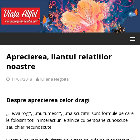
Aprecierea, liantul relatiilor
noastre
11/07/2018
Iuliana Negoita
Despre aprecierea celor dragi
,,Te/va rog!”, ,,multumesc!”, ,,ma scuzati!” sunt formule pe care
le folosim toti in interactiunile zilnice cu persoane cunoscute
sau chiar necunoscute.