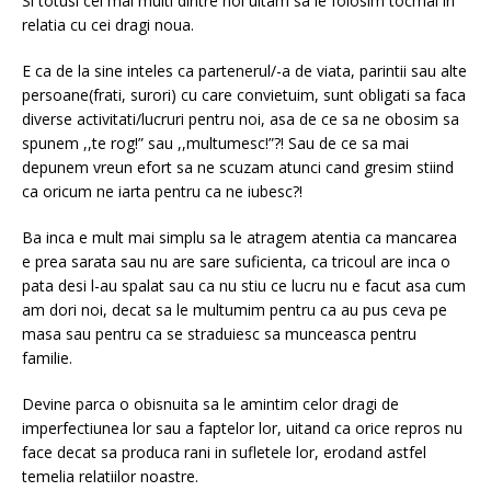
Si totusi cei mai multi dintre noi uitam sa le folosim tocmai in
relatia cu cei dragi noua.
E ca de la sine inteles ca partenerul/-a de viata, parintii sau alte
persoane(frati, surori) cu care convietuim, sunt obligati sa faca
diverse activitati/lucruri pentru noi, asa de ce sa ne obosim sa
spunem ,,te rog!” sau ,,multumesc!”?! Sau de ce sa mai
depunem vreun efort sa ne scuzam atunci cand gresim stiind
ca oricum ne iarta pentru ca ne iubesc?!
Ba inca e mult mai simplu sa le atragem atentia ca mancarea
e prea sarata sau nu are sare suficienta, ca tricoul are inca o
pata desi l-au spalat sau ca nu stiu ce lucru nu e facut asa cum
am dori noi, decat sa le multumim pentru ca au pus ceva pe
masa sau pentru ca se straduiesc sa munceasca pentru
familie.
Devine parca o obisnuita sa le amintim celor dragi de
imperfectiunea lor sau a faptelor lor, uitand ca orice repros nu
face decat sa produca rani in sufletele lor, erodand astfel
temelia relatiilor noastre.